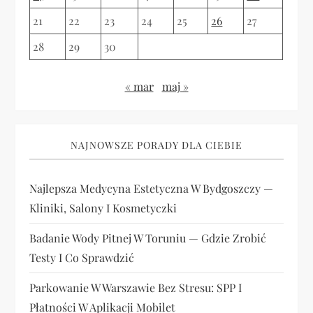
21
22
23
24
25
26
27
28
29
30
« mar
maj »
NAJNOWSZE PORADY DLA CIEBIE
Najlepsza Medycyna Estetyczna W Bydgoszczy —
Kliniki, Salony I Kosmetyczki
Badanie Wody Pitnej W Toruniu — Gdzie Zrobić
Testy I Co Sprawdzić
Parkowanie W Warszawie Bez Stresu: SPP I
Płatności W Aplikacji Mobilet