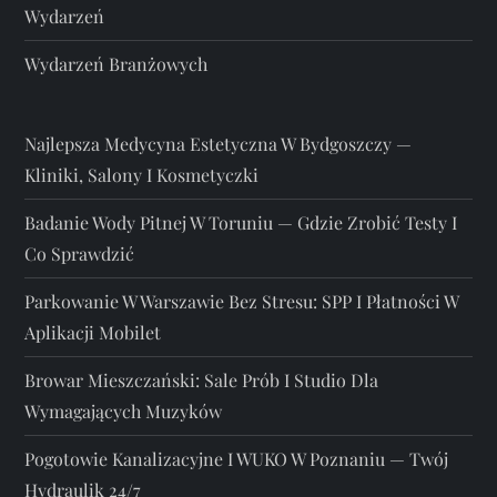
Wydarzeń
Wydarzeń Branżowych
Najlepsza Medycyna Estetyczna W Bydgoszczy —
Kliniki, Salony I Kosmetyczki
Badanie Wody Pitnej W Toruniu — Gdzie Zrobić Testy I
Co Sprawdzić
Parkowanie W Warszawie Bez Stresu: SPP I Płatności W
Aplikacji Mobilet
Browar Mieszczański: Sale Prób I Studio Dla
Wymagających Muzyków
Pogotowie Kanalizacyjne I WUKO W Poznaniu — Twój
Hydraulik 24/7