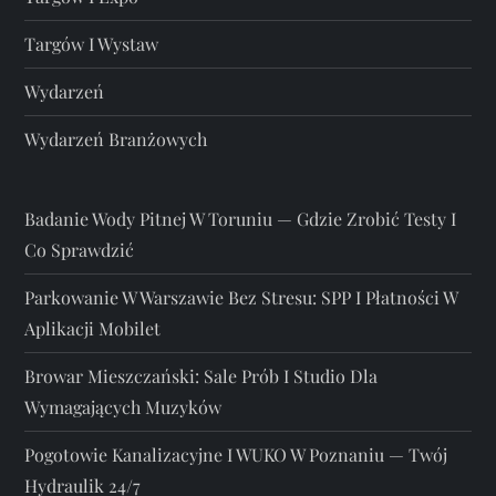
Targów I Wystaw
Wydarzeń
Wydarzeń Branżowych
Badanie Wody Pitnej W Toruniu — Gdzie Zrobić Testy I
Co Sprawdzić
Parkowanie W Warszawie Bez Stresu: SPP I Płatności W
Aplikacji Mobilet
Browar Mieszczański: Sale Prób I Studio Dla
Wymagających Muzyków
Pogotowie Kanalizacyjne I WUKO W Poznaniu — Twój
Hydraulik 24/7