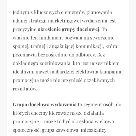
Jednym z kluczowych elementów planowania
udanej strategii marketingowej wydarzenia jest
precyzyjne
określenie grupy docelowej
. To
właśnie ten fundament pozwala na stworzenie
spójnej, trafnej i angażującej komunikacji, która
przemawia bezpośrednio do odbiorcy. Bez
dokładnego zdefiniowania, kto jest uczestnikiem
idealnym, nawet najbardziej efektowna kampania
promocyjna może nie przynieść oczekiwanych
rezultatów.
Grupa docelowa wydarzenia
to segment osób, do
których chcemy kierować nasze działania
promocyjne – może to być określona wiekowo
społeczność, grupa zawodowa, mieszkańcy