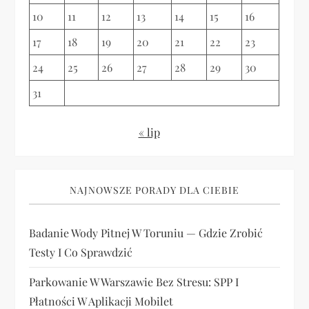
s
10
11
12
13
14
15
16
u
17
18
19
20
21
22
23
24
25
26
27
28
29
30
31
« lip
NAJNOWSZE PORADY DLA CIEBIE
Badanie Wody Pitnej W Toruniu — Gdzie Zrobić
Testy I Co Sprawdzić
Parkowanie W Warszawie Bez Stresu: SPP I
Płatności W Aplikacji Mobilet