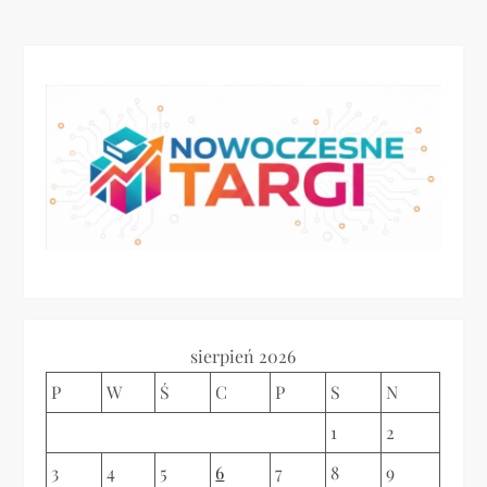
i
g
a
c
j
a
w
sierpień 2026
p
P
W
Ś
C
P
S
N
i
1
2
3
4
5
6
7
8
9