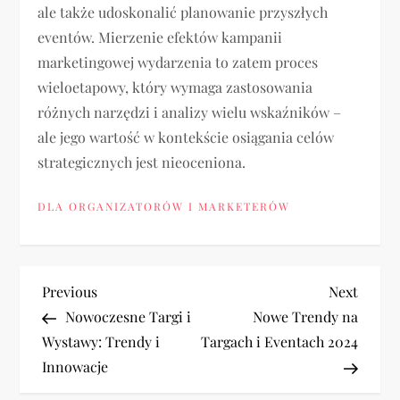
ale także udoskonalić planowanie przyszłych
eventów. Mierzenie efektów kampanii
marketingowej wydarzenia to zatem proces
wieloetapowy, który wymaga zastosowania
różnych narzędzi i analizy wielu wskaźników –
ale jego wartość w kontekście osiągania celów
strategicznych jest nieoceniona.
DLA ORGANIZATORÓW I MARKETERÓW
N
Previous
Next
Previous
Next
Post
Post
Nowoczesne Targi i
Nowe Trendy na
a
Wystawy: Trendy i
Targach i Eventach 2024
Innowacje
w