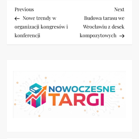
N
Previous
Next
Previous
Next
Post
Post
Nowe trendy w
Budowa tarasu we
a
organizacji kongresów i
Wrocławiu z desek
konferencji
kompozytowych
w
i
g
a
c
j
a