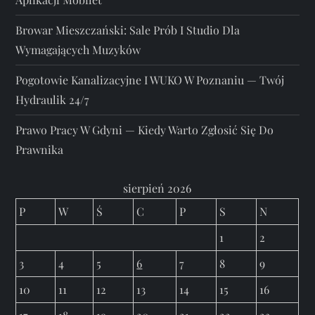
Browar Mieszczański: Sale Prób I Studio Dla
Wymagających Muzyków
Pogotowie Kanalizacyjne I WUKO W Poznaniu — Twój
Hydraulik 24/7
Prawo Pracy W Gdyni — Kiedy Warto Zgłosić Się Do
Prawnika
sierpień 2026
P
W
Ś
C
P
S
N
1
2
3
4
5
6
7
8
9
10
11
12
13
14
15
16