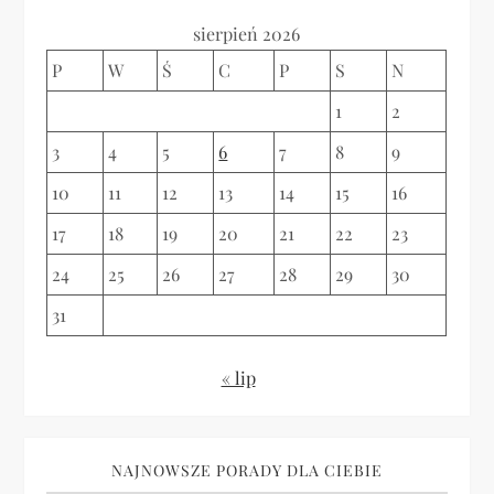
w
sierpień 2026
p
P
W
Ś
C
P
S
N
i
1
2
3
4
5
6
7
8
9
s
10
11
12
13
14
15
16
u
17
18
19
20
21
22
23
24
25
26
27
28
29
30
31
« lip
NAJNOWSZE PORADY DLA CIEBIE