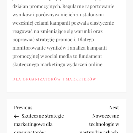
działań promocyjnych. Regularne raportowanie
wyników i porównywanie ich z ustalonymi
wcześniej celami kampanii pozwala elastycznie
reagować na zmieniające się warunki oraz
poprawiać strategię promocji. Dlatego
monitorowanie wyników i analiza kampanii
promocyjnej w social media to fundament
skutecznego marketingu wydarzeń online.
DLA ORGANIZATORÓW I MARKETERÓW
N
Previous
Next
Previous
Next
Post
Post
Skuteczne strategie
Nowoczesne
a
marketingowe dla
technologie w
organizatorów
nastrzykiwarkach,