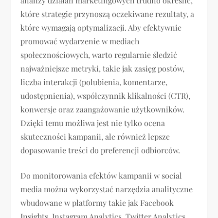
analizy działań marketingowych trudno określić,
które strategie przynoszą oczekiwane rezultaty, a
które wymagają optymalizacji. Aby efektywnie
promować wydarzenie w mediach
społecznościowych, warto regularnie śledzić
najważniejsze metryki, takie jak zasięg postów,
liczba interakcji (polubienia, komentarze,
udostępnienia), współczynnik klikalności (CTR),
konwersje oraz zaangażowanie użytkowników.
Dzięki temu możliwa jest nie tylko ocena
skuteczności kampanii, ale również lepsze
dopasowanie treści do preferencji odbiorców.
Do monitorowania efektów kampanii w social
media można wykorzystać narzędzia analityczne
wbudowane w platformy takie jak Facebook
Insights, Instagram Analytics, Twitter Analytics