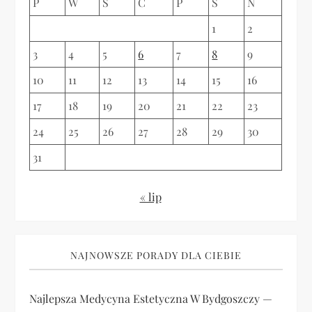
P
W
Ś
C
P
S
N
s
1
2
u
3
4
5
6
7
8
9
10
11
12
13
14
15
16
17
18
19
20
21
22
23
24
25
26
27
28
29
30
31
« lip
NAJNOWSZE PORADY DLA CIEBIE
Najlepsza Medycyna Estetyczna W Bydgoszczy —