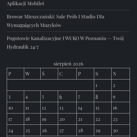
Aplikacji Mobilet
Browar Mieszczański: Sale Prób I Studio Dla
Wymagających Muzyków
Pogotowie Kanalizacyjne I WUKO W Poznaniu — Twój
Hydraulik 24/7
sierpień 2026
P
W
Ś
C
P
S
N
1
2
3
4
5
6
7
8
9
10
11
12
13
14
15
16
17
18
19
20
21
22
23
24
25
26
27
28
29
30