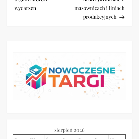
w
wydarzeń
masownicach i liniach
i
produkcyjnych
g
a
c
j
a
w
p
sierpień 2026
i