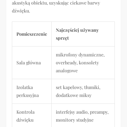
akustyką obiektu, uzyskując ciekawe barwy
dźwięku.
Najczęściej używany
Pomieszczenie
sprzęt
mikrofony dynamiczne,
Sala główna
overheady, konsolety
analogowe
Izolatka
set kapelowy, tłumiki,
perkusyjna
dodatkowe miksy
Kontrola
interfejsy audio, preampy,
dźwięku
monitory studyjne