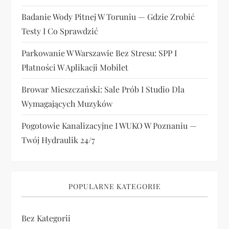
Badanie Wody Pitnej W Toruniu — Gdzie Zrobić
Testy I Co Sprawdzić
Parkowanie W Warszawie Bez Stresu: SPP I
Płatności W Aplikacji Mobilet
Browar Mieszczański: Sale Prób I Studio Dla
Wymagających Muzyków
Pogotowie Kanalizacyjne I WUKO W Poznaniu —
Twój Hydraulik 24/7
POPULARNE KATEGORIE
Bez Kategorii