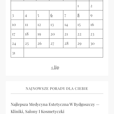
s
1
2
u
3
4
5
6
7
8
9
10
11
12
13
14
15
16
17
18
19
20
21
22
23
24
25
26
27
28
29
30
31
« lip
NAJNOWSZE PORADY DLA CIEBIE
Najlepsza Medycyna Estetyczna W Bydgoszczy —
Kliniki, Salony I Kosmetyczki