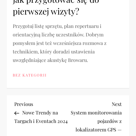
pierwszej wizyty?
Przygotuj listę sprzętu, plan repertuaru i
orientacyjną liczbę uczestników. Dobrym
pomysłem jest też wcześniejsza rozmowa z
technikiem, który doradzi ustawienia
uwzględniające akustykę Browaru.
BEZ KATEGORII
N
Previous
Next
Previous
Next
Post
Post
Nowe Trendy na
System monitorowania
a
Targach i Eventach 2024
pojazdów z
lokalizatorem GPS —
w