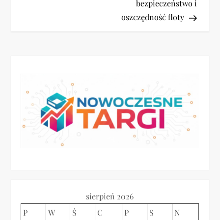
bezpieczeństwo i
i
oszczędność floty
g
a
c
j
a
w
p
sierpień 2026
i
P
W
Ś
C
P
S
N