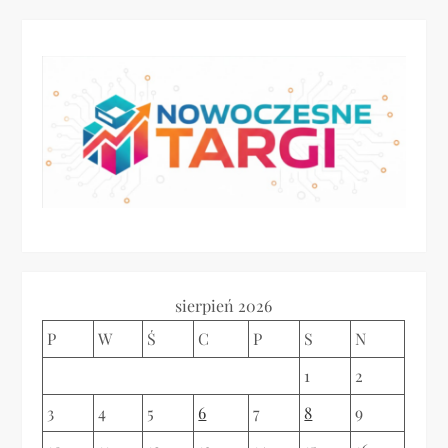
g
a
c
j
a
w
p
sierpień 2026
P
W
Ś
C
P
S
N
i
1
2
s
3
4
5
6
7
8
9