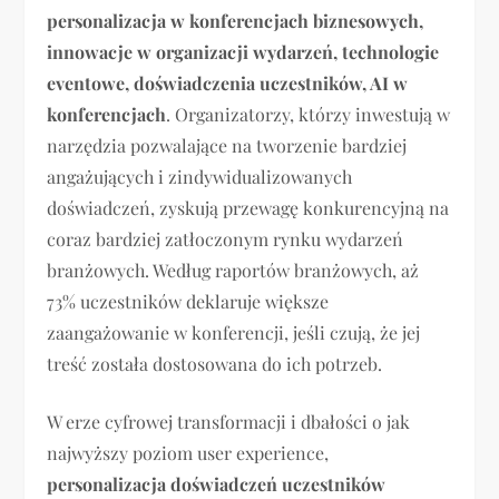
personalizacja w konferencjach biznesowych,
innowacje w organizacji wydarzeń, technologie
eventowe, doświadczenia uczestników, AI w
konferencjach
. Organizatorzy, którzy inwestują w
narzędzia pozwalające na tworzenie bardziej
angażujących i zindywidualizowanych
doświadczeń, zyskują przewagę konkurencyjną na
coraz bardziej zatłoczonym rynku wydarzeń
branżowych. Według raportów branżowych, aż
73% uczestników deklaruje większe
zaangażowanie w konferencji, jeśli czują, że jej
treść została dostosowana do ich potrzeb.
W erze cyfrowej transformacji i dbałości o jak
najwyższy poziom user experience,
personalizacja doświadczeń uczestników