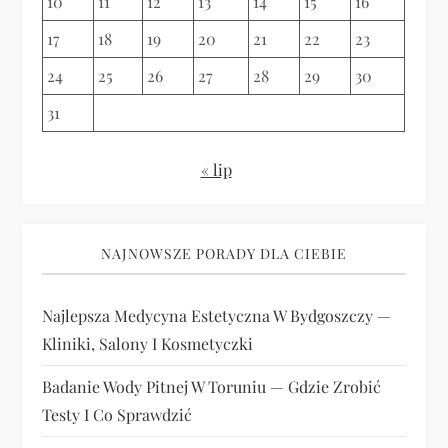
u
10
11
12
13
14
15
16
17
18
19
20
21
22
23
24
25
26
27
28
29
30
31
« lip
NAJNOWSZE PORADY DLA CIEBIE
Najlepsza Medycyna Estetyczna W Bydgoszczy —
Kliniki, Salony I Kosmetyczki
Badanie Wody Pitnej W Toruniu — Gdzie Zrobić
Testy I Co Sprawdzić