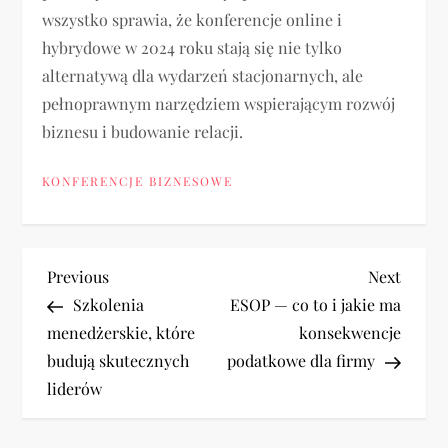
wszystko sprawia, że konferencje online i
hybrydowe w 2024 roku stają się nie tylko
alternatywą dla wydarzeń stacjonarnych, ale
pełnoprawnym narzędziem wspierającym rozwój
biznesu i budowanie relacji.
KONFERENCJE BIZNESOWE
N
Previous
Next
Previous
Next
Post
Post
Szkolenia
ESOP — co to i jakie ma
a
menedżerskie, które
konsekwencje
budują skutecznych
podatkowe dla firmy
w
liderów
i