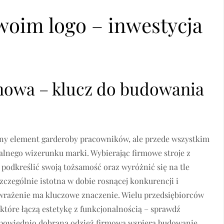
woim logo – inwestycja
mowa – klucz do budowania
zny element garderoby pracowników, ale przede wszystkim
alnego wizerunku marki. Wybierając firmowe stroje z
podkreślić swoją tożsamość oraz wyróżnić się na tle
szczególnie istotna w dobie rosnącej konkurencji i
wrażenie ma kluczowe znaczenie. Wielu przedsiębiorców
które łączą estetykę z funkcjonalnością – sprawdź
powiednio dobrana odzież firmowa wspiera budowanie