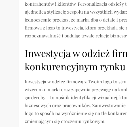
kontrahentów i klientów. Personalizacja odzieży 
ujednolica stylizację zespołu na wszystkich wyda
jednocześnie przekaz, że marka dba o detale i prez
firmowa z logo to inwestycja, która przekłada si
rozpoznawalność i budując trwałe relacje bizneso
Inwestycja w odzież fi
konkurencyjnym rynku
Inwestycja w odzież firmową z Twoim logo to str
wizerunku marki oraz zapewnia przewagę na konk
garderoby – to nośnik identyfikacji wizualnej, kt
biznesowych oraz pracowników. Zainwestowanie 
logo to sposób na wyróżnienie się na tle konkure
zmieniającym się otoczeniu rynkowym.