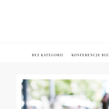
Skip
to
content
Nowoczesne Targi
BEZ KATEGORII
KONFERENCJE BI