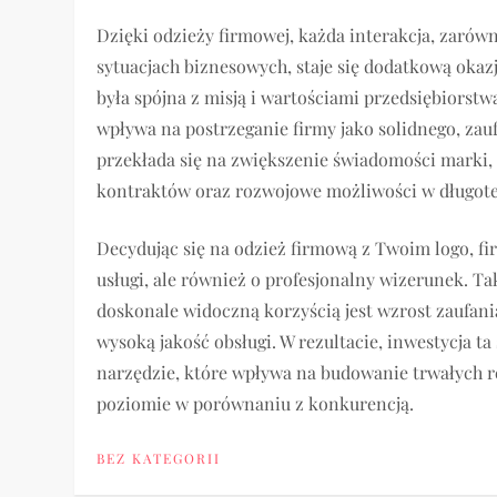
Dzięki odzieży firmowej, każda interakcja, zaró
sytuacjach biznesowych, staje się dodatkową okaz
była spójna z misją i wartościami przedsiębiors
wpływa na postrzeganie firmy jako solidnego, zau
przekłada się na zwiększenie świadomości marki,
kontraktów oraz rozwojowe możliwości w długot
Decydując się na odzież firmową z Twoim logo, fir
usługi, ale również o profesjonalny wizerunek. T
doskonale widoczną korzyścią jest wzrost zaufani
wysoką jakość obsługi. W rezultacie, inwestycja t
narzędzie, które wpływa na budowanie trwałych re
poziomie w porównaniu z konkurencją.
BEZ KATEGORII