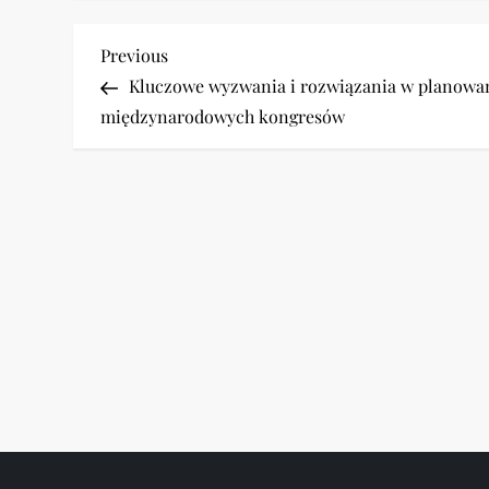
N
Previous
Previous
Post
Kluczowe wyzwania i rozwiązania w planowa
a
międzynarodowych kongresów
w
i
g
a
c
j
a