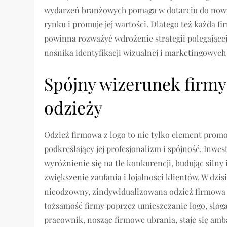
wydarzeń branżowych pomaga w dotarciu do nowy
rynku i promuje jej wartości. Dlatego też każda f
powinna rozważyć wdrożenie strategii polegające
nośnika identyfikacji wizualnej i marketingowyc
Spójny wizerunek firmy
odzieży
Odzież firmowa z logo to nie tylko element promo
podkreślający jej profesjonalizm i spójność. Inw
wyróżnienie się na tle konkurencji, budując silny
zwiększenie zaufania i lojalności klientów. W dzis
nieodzowny, zindywidualizowana odzież firmowa 
tożsamość firmy poprzez umieszczanie logo, slog
pracownik, nosząc firmowe ubrania, staje się am