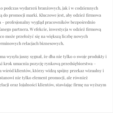
wno podczas wydarzeń branżowych, jak i w codziennych
ją do promocji marki. Kluczowe jest, aby odzież firmowa
twa – profesjonalny wygląd pracowników bezpośrednio
fanego partnera. W efekcie, inwestycja w odzież firmową
 co może przełożyć się na większą liczbę nowych
erminowych relacjach biznesowych.
ma wysyła jasny sygnał, że dba nie tylko o swoje produkty i
aki krok umacnia pozycję rynkową przedsiębiorstwa –
a wśród klientów, którzy widzą spójny przekaz wizualny i
a stanowi nie tylko element promocji, ale również
lacji oraz lojalności klientów, stawiając firmę na wyższym