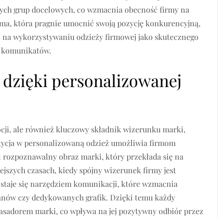
ch grup docelowych, co wzmacnia obecność firmy na
irma, która pragnie umocnić swoją pozycję konkurencyjną,
j na wykorzystywaniu odzieży firmowej jako skutecznego
h komunikatów.
 dzięki personalizowanej
cji, ale również kluczowy składnik wizerunku marki,
estycja w personalizowaną odzież umożliwia firmom
 i rozpoznawalny obraz marki, który przekłada się na
iejszych czasach, kiedy spójny wizerunek firmy jest
staje się narzędziem komunikacji, które wzmacnia
anów czy dedykowanych grafik. Dzięki temu każdy
basadorem marki, co wpływa na jej pozytywny odbiór przez