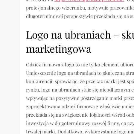
profesjonalnego wizerunku, motywuje pracownikó
długoterminowej perspektywie przekłada się na su
Logo na ubraniach – sk
marketingowa
Odzież firmowa z logo to nie tylko element ubior
Umieszczenie logo na ubraniach to skuteczna stra
konkurencji, sprawiając, że przekaz marki jest sp
rynku, logo na ubraniach staje się nieodłącznym 
wpływając na pozytywne postrzeganie marki przez
zaprojektowana odzież firmowa z właściwie umies
przekłada się na zwiększenie lojalności wśród odb
inwestycja w długoterminowy rozwój firmy, co cz
trwałej marki. Dodatkowo, wykorzystanie logo n