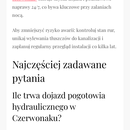
naprawy 24/7, co bywa kluczowe przy zalaniach
nocą.
Aby zmniejszyć ryzyko awarii: kontroluj stan rur,
unikaj wylewania tłuszczów do kanalizacji i
zaplanuj regularny przegląd instalacji co kilka lat.
Najczęściej zadawane
pytania
Ile trwa dojazd pogotowia
hydraulicznego w
Czerwonaku?