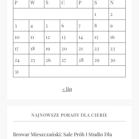
p
P
W
Ś
C
P
S
N
i
1
2
3
4
5
6
7
8
9
s
10
11
12
13
14
15
16
u
17
18
19
20
21
22
23
24
25
26
27
28
29
30
31
« lip
NAJNOWSZE PORADY DLA CIEBIE
Browar Mieszczański: Sale Prób I Studio Dla