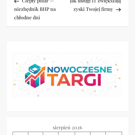
Post
Post
Ciepły polar —
Jak usługi IT zwiększają
a
niezbędnik BHP na
zyski Twojej firmy
chłodne dni
w
i
g
a
c
j
a
w
sierpień 2026