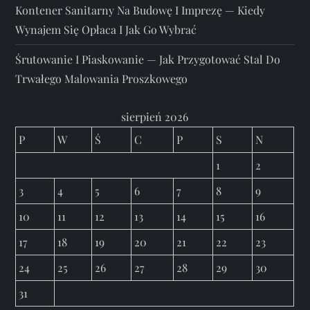
Kontener Sanitarny Na Budowę I Imprezę — Kiedy
Wynajem Się Opłaca I Jak Go Wybrać
Śrutowanie I Piaskowanie — Jak Przygotować Stal Do
Trwałego Malowania Proszkowego
sierpień 2026
P
W
Ś
C
P
S
N
1
2
3
4
5
6
7
8
9
10
11
12
13
14
15
16
17
18
19
20
21
22
23
24
25
26
27
28
29
30
31