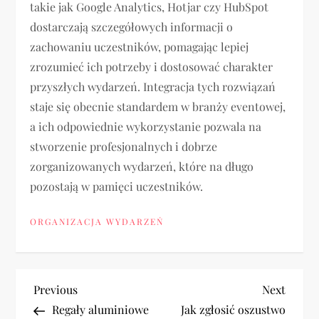
takie jak Google Analytics, Hotjar czy HubSpot
dostarczają szczegółowych informacji o
zachowaniu uczestników, pomagając lepiej
zrozumieć ich potrzeby i dostosować charakter
przyszłych wydarzeń. Integracja tych rozwiązań
staje się obecnie standardem w branży eventowej,
a ich odpowiednie wykorzystanie pozwala na
stworzenie profesjonalnych i dobrze
zorganizowanych wydarzeń, które na długo
pozostają w pamięci uczestników.
ORGANIZACJA WYDARZEŃ
N
Previous
Next
Previous
Next
Post
Post
Regały aluminiowe
Jak zgłosić oszustwo