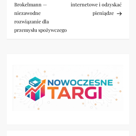
a
Brokelmann —
internetowe i odzyskać
niezawodne
pieniądze
w
rozwiązanie dla
i
przemysłu spożywczego
g
a
c
j
a
w
p