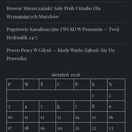
Browar Mieszczański: Sale Prób I Studio Dla
Wymagających Muzyków
Pogotowie Kanalizacyjne I WUKO W Poznaniu — Twój
Hydraulik 24/7
Prawo Pracy W Gdyni — Kiedy Warto Zgłosić Się Do
Prawnika
sierpień 2026
P
W
Ś
C
P
S
N
1
2
3
4
5
6
7
8
9
10
11
12
13
14
15
16
17
18
19
20
21
22
23