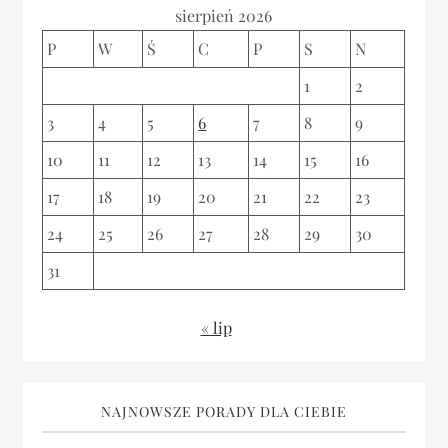
sierpień 2026
i
P
W
Ś
C
P
S
N
s
1
2
u
3
4
5
6
7
8
9
10
11
12
13
14
15
16
17
18
19
20
21
22
23
24
25
26
27
28
29
30
31
« lip
NAJNOWSZE PORADY DLA CIEBIE