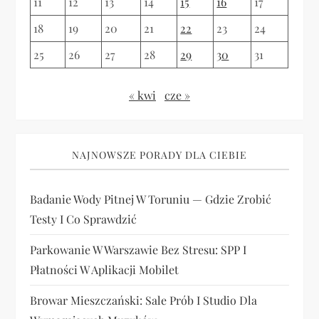
11
12
13
14
15
16
17
18
19
20
21
22
23
24
25
26
27
28
29
30
31
« kwi
cze »
NAJNOWSZE PORADY DLA CIEBIE
Badanie Wody Pitnej W Toruniu — Gdzie Zrobić
Testy I Co Sprawdzić
Parkowanie W Warszawie Bez Stresu: SPP I
Płatności W Aplikacji Mobilet
Browar Mieszczański: Sale Prób I Studio Dla