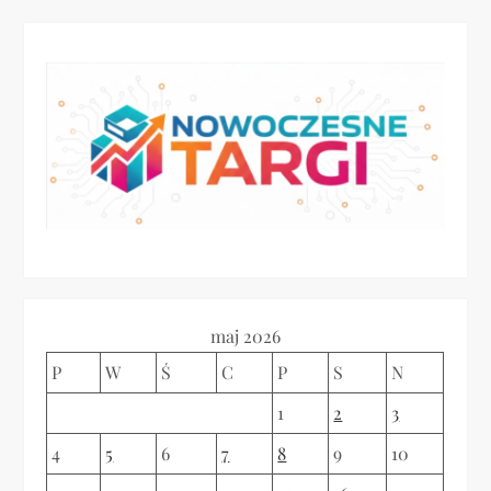
maj 2026
P
W
Ś
C
P
S
N
1
2
3
4
5
6
7
8
9
10