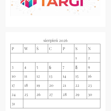
j
a
w
p
sierpień 2026
P
W
Ś
C
P
S
N
i
1
2
s
3
4
5
6
7
8
9
u
10
11
12
13
14
15
16
17
18
19
20
21
22
23
24
25
26
27
28
29
30
31