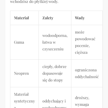
wchodzisz do płytkiej wody.
Materiał
Zalety
Wady
może
wodoodporna,
powodować
Guma
łatwa w
pocenie,
czyszczeniu
cięższa
ciepły, dobrze
ograniczona
Neopren
dopasowuje
oddychalność
się do stopy
Materiał
droższy,
syntetyczny
oddychający i
wymaga
z
wodoodporny