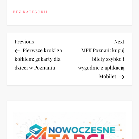
BEZ KATEGORII
N
Previous
Next
Previous
Next
Post
Post
Pierwsze kroki za
MPK Poznań: kupuj
a
kółkiem: gokarty dla
bilety szybko i
dzieci w Poznaniu
wygodnie z aplikacją
w
Mobilet
i
g
a
c