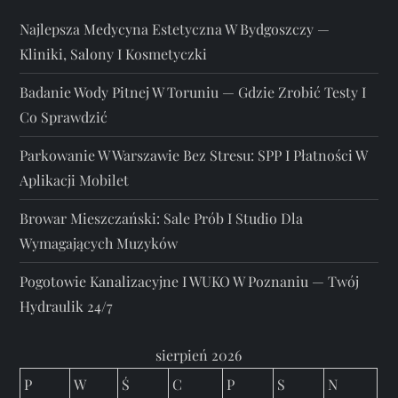
Najlepsza Medycyna Estetyczna W Bydgoszczy —
Kliniki, Salony I Kosmetyczki
Badanie Wody Pitnej W Toruniu — Gdzie Zrobić Testy I
Co Sprawdzić
Parkowanie W Warszawie Bez Stresu: SPP I Płatności W
Aplikacji Mobilet
Browar Mieszczański: Sale Prób I Studio Dla
Wymagających Muzyków
Pogotowie Kanalizacyjne I WUKO W Poznaniu — Twój
Hydraulik 24/7
sierpień 2026
P
W
Ś
C
P
S
N