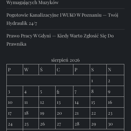
Wymagających Muzyków
Pogotowie Kanalizacyjne I WUKO W Poznaniu — Twój
Hydraulik 24/7
Prawo Pracy W Gdyni — Kiedy Warto Zgłosić Się Do
Prawnika
sierpień 2026
P
W
Ś
C
P
S
N
1
2
3
4
5
6
7
8
9
10
11
12
13
14
15
16
17
18
19
20
21
22
23
24
25
26
27
28
29
30