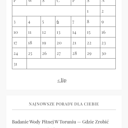
P
W
Ś
C
P
S
N
i
1
2
s
3
4
5
6
7
8
9
u
10
11
12
13
14
15
16
17
18
19
20
21
22
23
24
25
26
27
28
29
30
31
« lip
NAJNOWSZE PORADY DLA CIEBIE
Badanie Wody Pitnej W Toruniu — Gdzie Zrobić