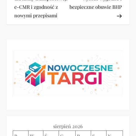
e-CMR i zgodność z
bezpieczne obuwie BHP
w
nowymi przepisami
i
g
a
c
j
a
w
p
sierpień 2026