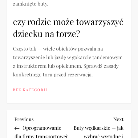
zamknięte buty.
czy rodzic może towarzyszyć
dziecku na torze?
Często tak — wiele obiektów pozwala na
towarzyszenie lub jazdę w gokarcie tandemowym
z instruktorem lub opiekunem. Sprawdź zasady
konkretnego toru przed rezerwacją.
BEZ KATEGORII
N
Previous
Next
Previous
Next
Post
Post
Oprogramowanie
Buty wędkarskie — jak
a
dla firmy transportowej:
wybrać wygodne i